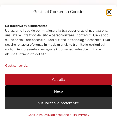
Gestisci Consenso Cookie
La tua privacy è importante
Utilizziamo i cookie per migliorare la tua esperienza di navigazione,
Privacy Policy
|
Cookie Policy
|
Codice Etico
analizzare il traffico del sito e personalizzare i contenuti. Cliccando
Seguici su Linkedin
su "Accetta", acconsenti all'uso di tutte le tecnologie descritte. Puoi
gestire le tue preferenze in modo granulare tramite le opzioni qui
sotto. Tieni presente che negare il consenso potrebbe limitare
alcune funzionalità del sito.
Gestisci servizi
Accetta
© 2013
-2026 EUROMEDIFORM SRL - PROVIDER STANDARD ID 286 |
Via A. Cesalpino 5/B - 50134 Firenze (Italy)
Nega
Phone +39 055 795421 |
info@euromediform.it
•
euromediform@pec.it
|
P.IVA 05370800483 - N.R.E.A. 541856 | All Rights Reserved |
Whistleblowing
Visualizza le preferenze
Società soggetta a direzione e coordinamento da parte di Meduspace
S.p.A. Società Benefit
Cookie Policy
Dichiarazione sulla Privacy