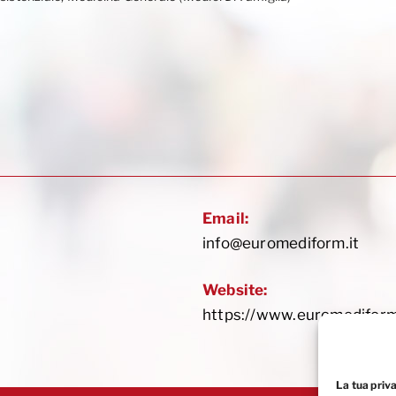
Email:
info@euromediform.it
Website:
https://www.euromediform
La tua priv