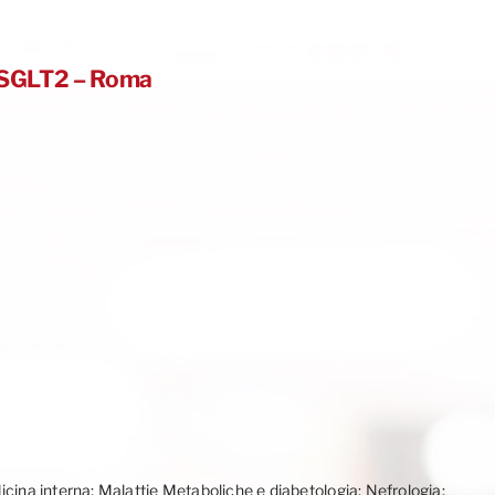
di SGLT2 – Roma
icina interna; Malattie Metaboliche e diabetologia; Nefrologia;