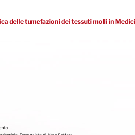
 delle tumefazioni dei tessuti molli in Medic
mento
itoriale; Farmacista di Altro Settore