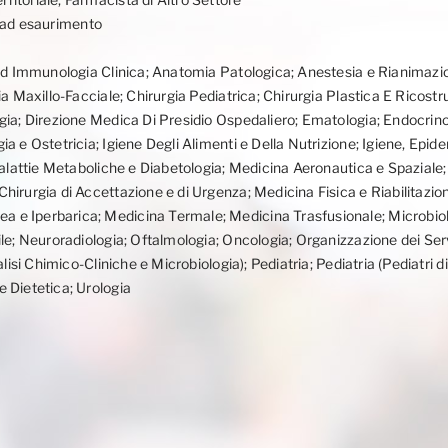
le ad esaurimento
 ed Immunologia Clinica; Anatomia Patologica; Anestesia e Rianimazion
a Maxillo-Facciale; Chirurgia Pediatrica; Chirurgia Plastica E Ricostr
gia; Direzione Medica Di Presidio Ospedaliero; Ematologia; Endocrino
a e Ostetricia; Igiene Degli Alimenti e Della Nutrizione; Igiene, Epi
 Malattie Metaboliche e Diabetologia; Medicina Aeronautica e Spaziale
hirurgia di Accettazione e di Urgenza; Medicina Fisica e Riabilitazio
e Iperbarica; Medicina Termale; Medicina Trasfusionale; Microbiolog
ile; Neuroradiologia; Oftalmologia; Oncologia; Organizzazione dei Ser
lisi Chimico-Cliniche e Microbiologia); Pediatria; Pediatria (Pediatri d
 Dietetica; Urologia