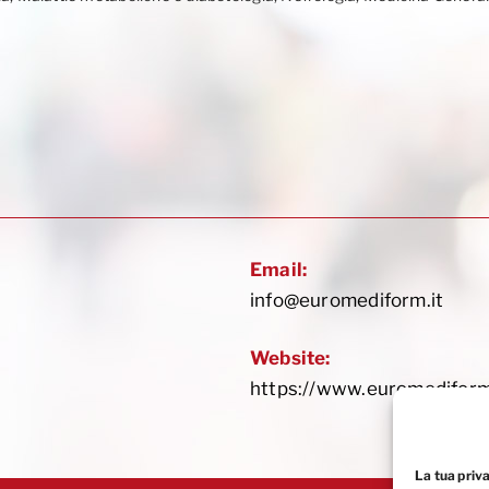
Email:
info@euromediform.it
Website:
https://www.euromediform
La tua priv