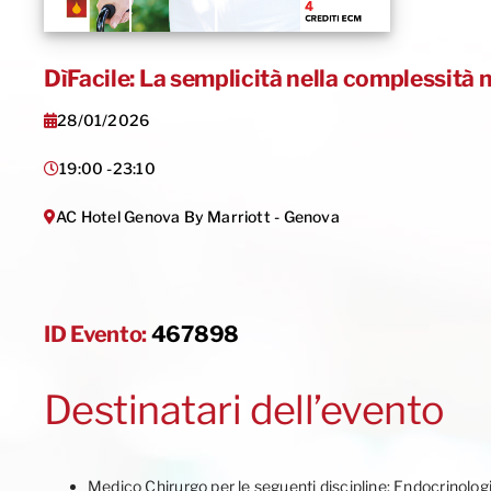
DìFacile: La semplicità nella complessità 
28/01/2026
19:00 -
23:10
AC Hotel Genova By Marriott - Genova
ID Evento:
467898
Destinatari dell’evento
Medico Chirurgo per le seguenti discipline: Endocrinolog