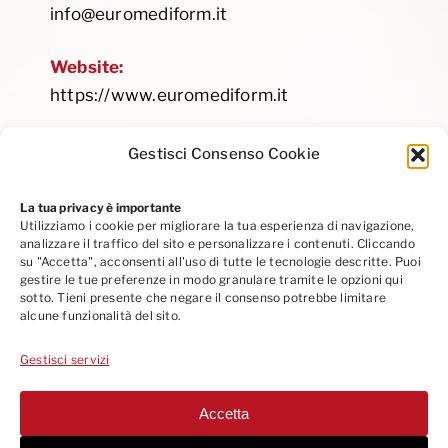
info@euromediform.it
Website:
https://www.euromediform.it
Gestisci Consenso Cookie
La tua privacy è importante
Utilizziamo i cookie per migliorare la tua esperienza di navigazione,
Privacy Policy
|
Cookie Policy
|
Codice Etico
analizzare il traffico del sito e personalizzare i contenuti. Cliccando
Seguici su Linkedin
su "Accetta", acconsenti all'uso di tutte le tecnologie descritte. Puoi
gestire le tue preferenze in modo granulare tramite le opzioni qui
sotto. Tieni presente che negare il consenso potrebbe limitare
alcune funzionalità del sito.
Gestisci servizi
Accetta
© 2013
-2026 EUROMEDIFORM SRL - PROVIDER STANDARD ID 286 |
Via A. Cesalpino 5/B - 50134 Firenze (Italy)