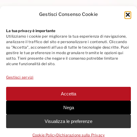
Gestisci Consenso Cookie
La tua privacy è importante
Utilizziamo i cookie per migliorare la tua esperienza di navigazione,
Privacy Policy
|
Cookie Policy
|
Codice Etico
analizzare il traffico del sito e personalizzare i contenuti. Cliccando
Seguici su Linkedin
su "Accetta", acconsenti all'uso di tutte le tecnologie descritte. Puoi
gestire le tue preferenze in modo granulare tramite le opzioni qui
sotto. Tieni presente che negare il consenso potrebbe limitare
alcune funzionalità del sito.
Gestisci servizi
Accetta
© 2013
-2026 EUROMEDIFORM SRL - PROVIDER STANDARD ID 286 |
Via A. Cesalpino 5/B - 50134 Firenze (Italy)
Nega
Phone +39 055 795421 |
info@euromediform.it
•
euromediform@pec.it
|
P.IVA 05370800483 - N.R.E.A. 541856 | All Rights Reserved |
Whistleblowing
Visualizza le preferenze
Società soggetta a direzione e coordinamento da parte di Meduspace
S.p.A. Società Benefit
Cookie Policy
Dichiarazione sulla Privacy